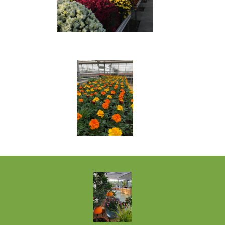
Chrysanthème
Cyclamens