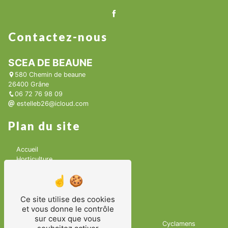
Contactez-nous
SCEA DE BEAUNE
580 Chemin de beaune
26400 Grâne
06 72 76 98 09
estelleb26@icloud.com
Plan du site
Accueil
Horticulture
Contact
Les serres à Grâne
Nos prestations
Ce site utilise des cookies
et vous donne le contrôle
sur ceux que vous
Hoticulture
Fleurs en pot
Cyclamens