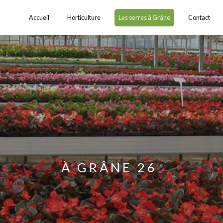
Accueil
Horticulture
Les serres à Grâne
Contact
À GRÂNE 26