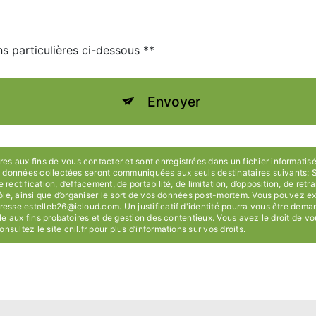
ns particulières ci-dessous **
Envoyer
 aux fins de vous contacter et sont enregistrées dans un fichier informatisé
 Les données collectées seront communiquées aux seuls destinataires suivan
ectification, d’effacement, de portabilité, de limitation, d’opposition, de ret
rôle, ainsi que d’organiser le sort de vos données post-mortem. Vous pouvez e
resse estelleb26@icloud.com. Un justificatif d'identité pourra vous être de
le aux fins probatoires et de gestion des contentieux. Vous avez le droit de vo
onsultez le site cnil.fr pour plus d’informations sur vos droits.