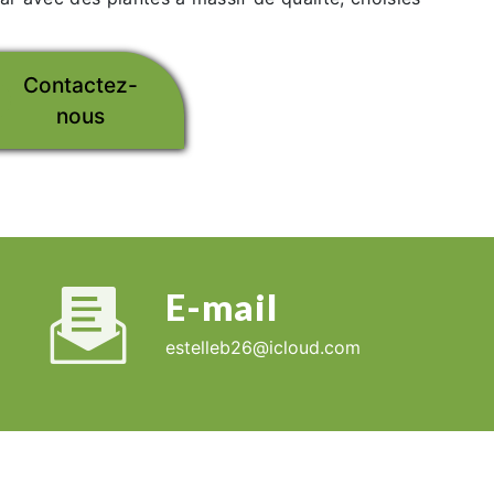
Contactez-
nous
E-mail
estelleb26@icloud.com