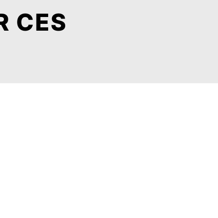
R CES
Diois
Valence