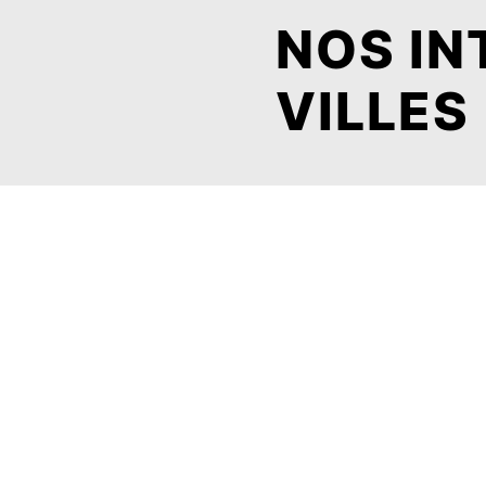
NOS IN
VILLES
Grâne
Livron-sur-Drôme