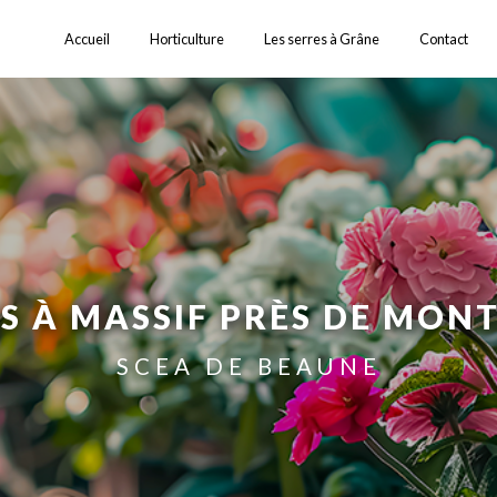
Accueil
Horticulture
Les serres à Grâne
Contact
S À MASSIF PRÈS DE MON
SCEA DE BEAUNE